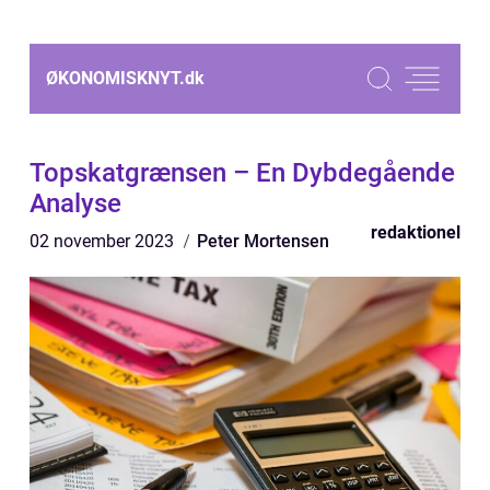
ØKONOMISKNYT.
dk
Topskatgrænsen – En Dybdegående
Analyse
redaktionel
02 november 2023
Peter Mortensen