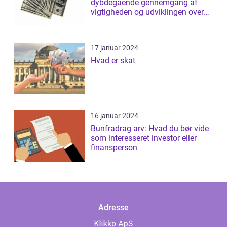
dybdegående gennemgang af
vigtigheden og udviklingen over
tid
17 januar 2024
Hvad er skat
16 januar 2024
Bunfradrag arv: Hvad du bør vide
som interesseret investor eller
finansperson
Adresse