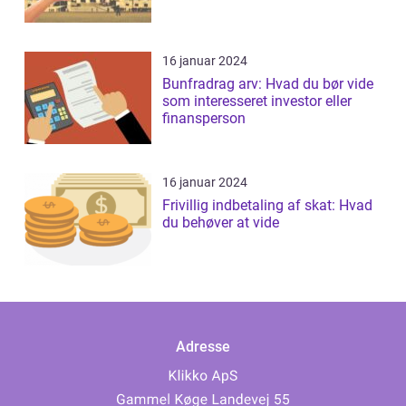
16 januar 2024
Bunfradrag arv: Hvad du bør vide
som interesseret investor eller
finansperson
16 januar 2024
Frivillig indbetaling af skat: Hvad
du behøver at vide
Adresse