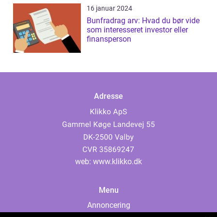
16 januar 2024
Bunfradrag arv: Hvad du bør vide
som interesseret investor eller
finansperson
Adresse
web:
www.klikko.dk
Menu
Annoncering