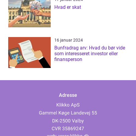
Hvad er skat
16 januar 2024
Bunfradrag arv: Hvad du bør vide
som interesseret investor eller
finansperson
Adresse