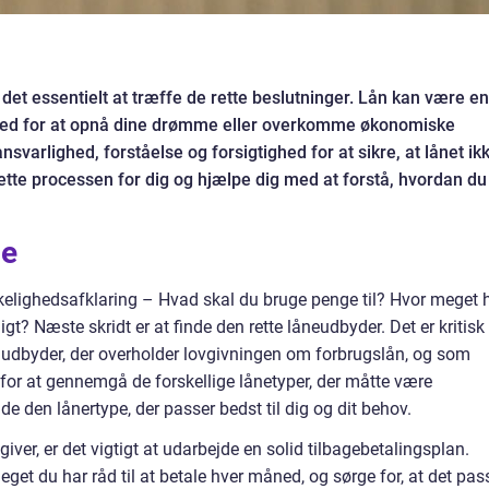
det essentielt at træffe de rette beslutninger. Lån kan være en
ghed for at opnå dine drømme eller overkomme økonomiske
varlighed, forståelse og forsigtighed for at sikre, at lånet ik
i lette processen for dig og hjælpe dig med at forstå, hvordan du
ge
elighedsafklaring – Hvad skal du bruge penge til? Hvor meget 
igt? Næste skridt er at finde den rette låneudbyder. Det er kritisk
udbyder, der overholder lovgivningen om forbrugslån, og som
å for at gennemgå de forskellige lånetyper, der måtte være
de den lånertype, der passer bedst til dig og dit behov.
giver, er det vigtigt at udarbejde en solid tilbagebetalingsplan.
get du har råd til at betale hver måned, og sørge for, at det pas