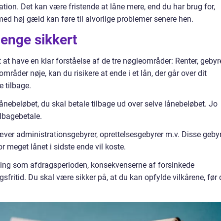
ion. Det kan være fristende at låne mere, end du har brug for,
d høj gæld kan føre til alvorlige problemer senere hen.
enge sikkert
gt at have en klar forståelse af de tre nøgleområder: Renter, gebyr
mråder nøje, kan du risikere at ende i et lån, der går over dit
e tilbage.
ånebeløbet, du skal betale tilbage ud over selve lånebeløbet. Jo
ilbagebetale.
er administrationsgebyrer, oprettelsesgebyrer m.v. Disse geby
 meget lånet i sidste ende vil koste.
ting som afdragsperioden, konsekvenserne af forsinkede
sfritid. Du skal være sikker på, at du kan opfylde vilkårene, før