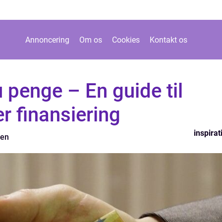
Annoncering
Om os
Cookies
Kontakt os
 penge – En guide til
r finansiering
inspirat
zen