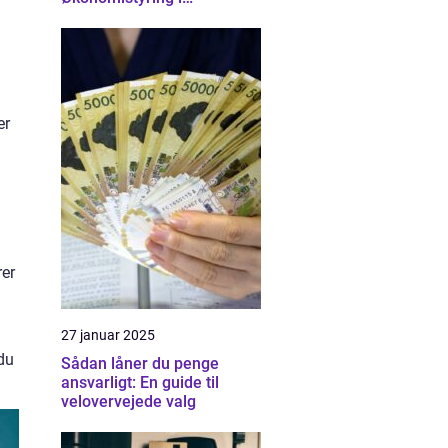
Nordsjælland
er
rer
27 januar 2025
 du
Sådan låner du penge
ansvarligt: En guide til
velovervejede valg