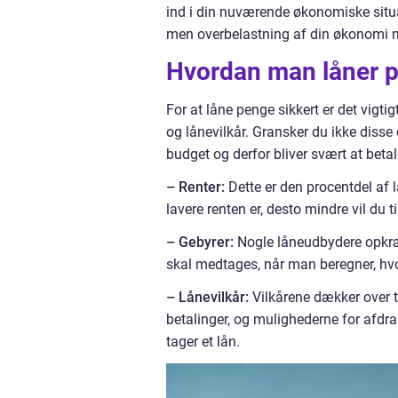
ind i din nuværende økonomiske situat
men overbelastning af din økonomi me
Hvordan man låner p
For at låne penge sikkert er det vigti
og lånevilkår. Gransker du ikke disse o
budget og derfor bliver svært at betal
– Renter:
Dette er den procentdel af l
lavere renten er, desto mindre vil du t
– Gebyrer:
Nogle låneudbydere opkræv
skal medtages, når man beregner, hvor
– Lånevilkår:
Vilkårene dækker over 
betalinger, og mulighederne for afdrag
tager et lån.