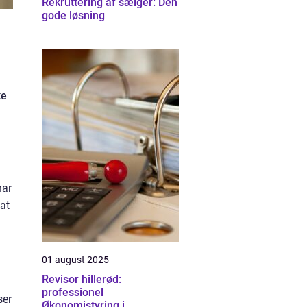
Rekruttering af sælger: Den
gode løsning
ke
har
 at
01 august 2025
Revisor hillerød:
professionel
ser
Økonomistyring i