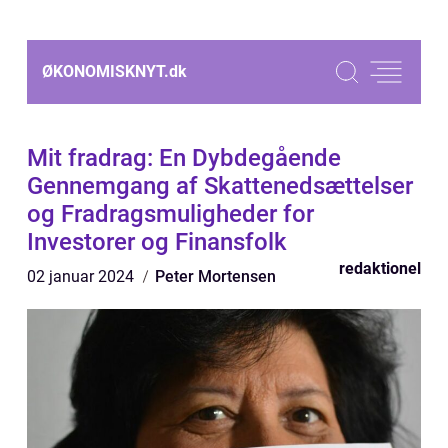
ØKONOMISKNYT.
dk
Mit fradrag: En Dybdegående
Gennemgang af Skattenedsættelser
og Fradragsmuligheder for
Investorer og Finansfolk
redaktionel
02 januar 2024
Peter Mortensen