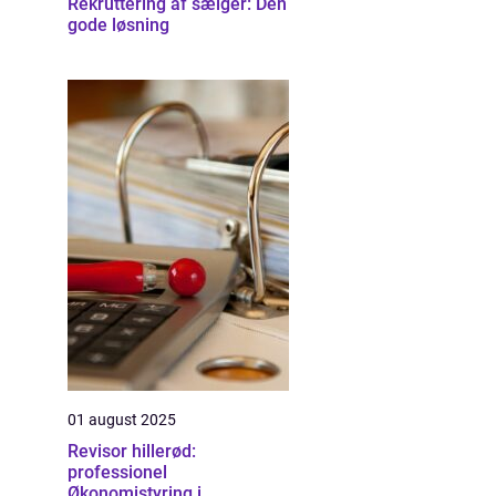
Rekruttering af sælger: Den
gode løsning
01 august 2025
Revisor hillerød:
professionel
Økonomistyring i