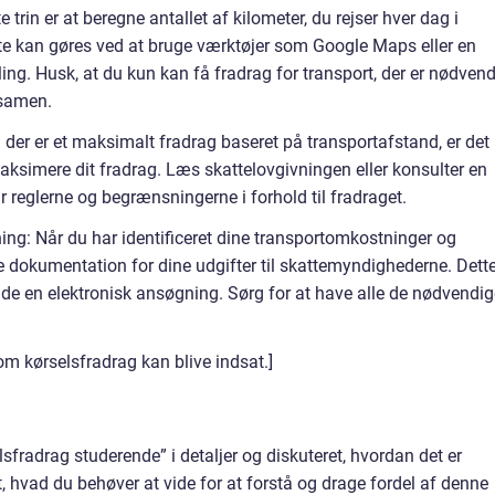
 trin er at beregne antallet af kilometer, du rejser hver dag i
te kan gøres ved at bruge værktøjer som Google Maps eller en
ing. Husk, at du kun kan få fradrag for transport, der er nødven
ksamen.
der er et maksimalt fradrag baseret på transportafstand, er det
maksimere dit fradrag. Læs skattelovgivningen eller konsulter en
år reglerne og begrænsningerne i forhold til fradraget.
g: Når du har identificeret dine transportomkostninger og
e dokumentation for dine udgifter til skattemyndighederne. Dett
lde en elektronisk ansøgning. Sørg for at have alle de nødvendig
om kørselsfradrag kan blive indsat.]
elsfradrag studerende” i detaljer og diskuteret, hvordan det er
lt, hvad du behøver at vide for at forstå og drage fordel af denne