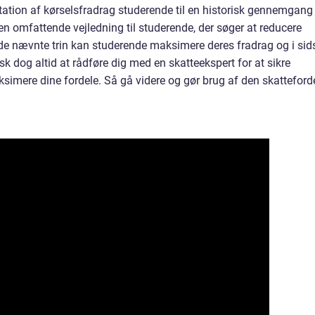
tation af kørselsfradrag studerende til en historisk gennemgang
 en omfattende vejledning til studerende, der søger at reducere
 de nævnte trin kan studerende maksimere deres fradrag og i sid
sk dog altid at rådføre dig med en skatteekspert for at sikre
ksimere dine fordele. Så gå videre og gør brug af den skatteforde