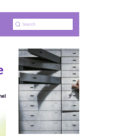
e
nel