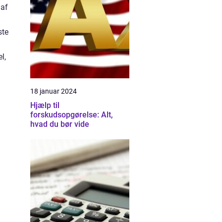
 af
ste
l,
18 januar 2024
Hjælp til
forskudsopgørelse: Alt,
hvad du bør vide