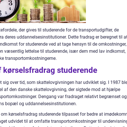
fordele, der gives til studerende for de transportudgifter, de
ra deres uddannelsesinstitutioner. Dette fradrag er beregnet til a
indkomst for studerende ved at tage hensyn til de omkostninger,
 en væsentlig lettelse til studerende, især dem med lav indkomst,
ække transportomkostningerne.
af kørselsfradrag studerende
sig over tid, som skattelovgivningen har udviklet sig. I 1987 bl
del af den danske skattelovgivning, der sigtede mod at hjælpe
portomkostninger. Dengang var fradraget relativt begrænset og
ns bopæl og uddannelsesinstitutionen.
rne om kørselsfradrag studerende tilpasset for bedre at imødeko
get udvidet til at omfatte transportomkostninger til undervisnin