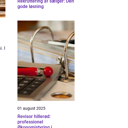
Rekruttering af sælger: Den
gode løsning
. I
01 august 2025
Revisor hillerød:
professionel
Økonomistyring i