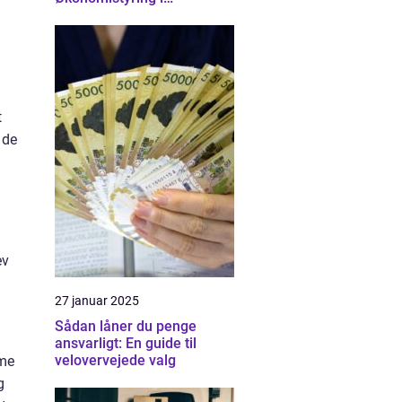
Nordsjælland
t
 de
ev
27 januar 2025
Sådan låner du penge
ansvarligt: En guide til
velovervejede valg
mme
g