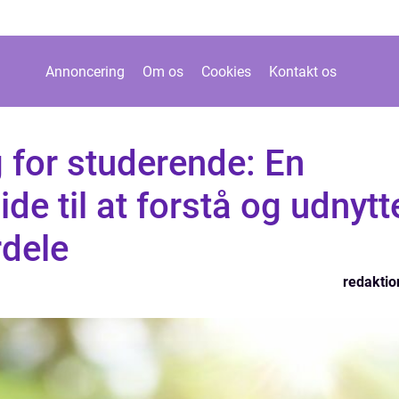
Annoncering
Om os
Cookies
Kontakt os
 for studerende: En
de til at forstå og udnytt
rdele
redaktio