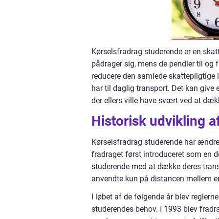
Kørselsfradrag studerende er en skatte
pådrager sig, mens de pendler til og f
reducere den samlede skattepligtige 
har til daglig transport. Det kan give
der ellers ville have svært ved at d
Historisk udvikling 
Kørselsfradrag studerende har ændret 
fradraget først introduceret som en 
studerende med at dække deres trans
anvendte kun på distancen mellem e
I løbet af de følgende år blev regle
studerendes behov. I 1993 blev fradra