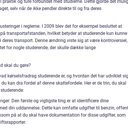
 praktik og ture forbundet med studierne. Dette gjorde det mulig
get, selv når de ikke pendler direkte til og fra deres
justeringer i reglerne. I 2009 blev det for eksempel besluttet at
 på transportafstanden, hvilket betyder at studerende kun kunne
 deres transport. Denne ændring viste sig at være kontroversiel,
tet for nogle studerende, der skulle dække lange
d skal du gøre?
ad kørselsfradrag studerende er, og hvordan det har udviklet si
an du kan dra fordel af denne skattefordele. Her er de trin, du skal
 studerende:
ger: Den første og vigtigste ting er at identificere dine
ed din uddannelse. Dette kan omfatte udgifter til benzin, offent
ksom på at du skal have dokumentation for disse udgifter, som
iftsrapporter.