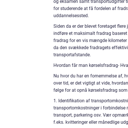
og eksamen samt transportudgifter til
for studerende at få fordelen af fradra
uddannelsessted.
Siden da er der blevet foretaget flere 
indføre et maksimalt fradrag baseret
fradrag for en vis mængde kilometer i
da den svækkede fradragets effektivi
transportafstande.
Hvordan får man kørselsfradrag- Hva
Nu hvor du har en fornemmelse af, hv
over tid, er det vigtigt at vide, hvord
følge for at opnå kørselsfradrag som
1. Identifikation af transportomkostnin
transportomkostninger i forbindelse m
transport, parkering osv. Vær opmær
f.eks. kvitteringer eller månedlige udg