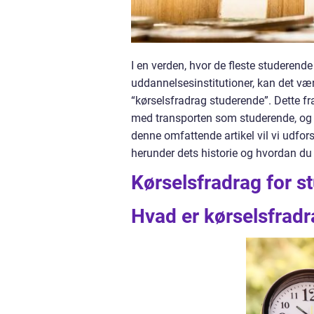
I en verden, hvor de fleste studerende
uddannelsesinstitutioner, kan det være
“kørselsfradrag studerende”. Dette f
med transporten som studerende, og
denne omfattende artikel vil vi udfor
herunder dets historie og hvordan du
Kørselsfradrag for s
Hvad er kørselsfrad