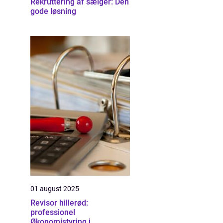
Rekruttering af sælger: Den
gode løsning
01 august 2025
Revisor hillerød:
professionel
Økonomistyring i