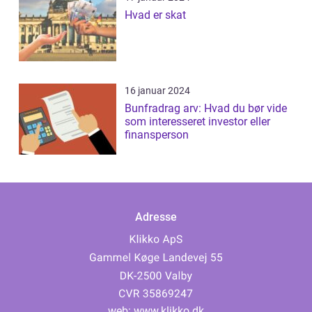
Hvad er skat
16 januar 2024
Bunfradrag arv: Hvad du bør vide
som interesseret investor eller
finansperson
Adresse
web:
www.klikko.dk