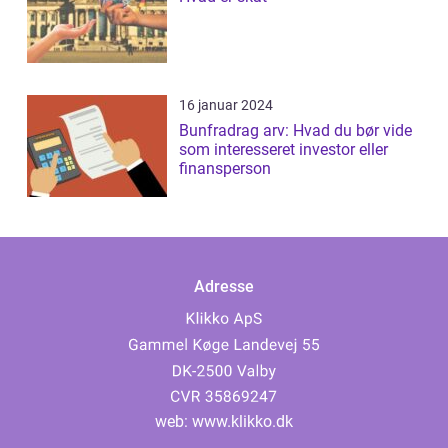
16 januar 2024
Bunfradrag arv: Hvad du bør vide
som interesseret investor eller
finansperson
Adresse
web:
www.klikko.dk