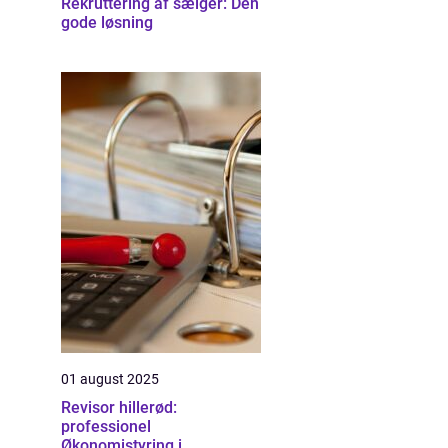
Rekruttering af sælger: Den
gode løsning
01 august 2025
Revisor hillerød:
professionel
Økonomistyring i