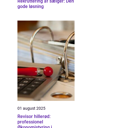
Rekruttering af sælger: Den
gode løsning
01 august 2025
Revisor hillerød:
professionel
Økonomistyring i