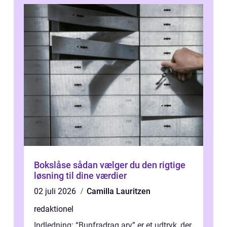
Bokslåse sådan vælger du den rigtige
løsning til dine værdier
02 juli 2026
Camilla Lauritzen
redaktionel
Indledning: “Bunfradrag arv” er et udtryk, der