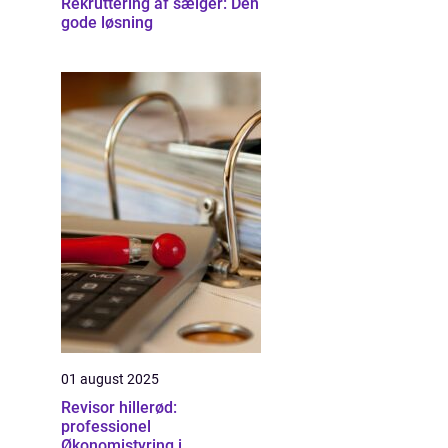
Rekruttering af sælger: Den
gode løsning
01 august 2025
Revisor hillerød:
professionel
Økonomistyring i