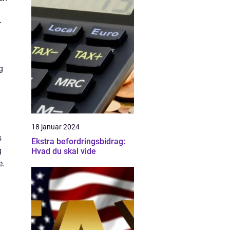
r
g
18 januar 2024
s
Ekstra befordringsbidrag:
g
Hvad du skal vide
e.