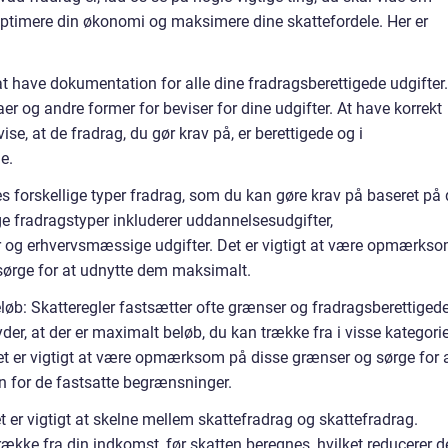
 optimere din økonomi og maksimere dine skattefordele. Her er
t have dokumentation for alle dine fradragsberettigede udgifter.
aer og andre former for beviser for dine udgifter. At have korrekt
ise, at de fradrag, du gør krav på, er berettigede og i
e.
es forskellige typer fradrag, som du kan gøre krav på baseret på 
ge fradragstyper inkluderer uddannelsesudgifter,
 og erhvervsmæssige udgifter. Det er vigtigt at være opmærks
 sørge for at udnytte dem maksimalt.
løb: Skatteregler fastsætter ofte grænser og fradragsberettiged
yder, at der er maximalt beløb, du kan trække fra i visse kategorie
Det er vigtigt at være opmærksom på disse grænser og sørge for 
n for de fastsatte begrænsninger.
t er vigtigt at skelne mellem skattefradrag og skattefradrag.
trække fra din indkomst, før skatten beregnes, hvilket reducerer 