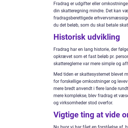
Fradrag er udgifter eller omkostninge
din skatteregning mindre. Det kan vær
fradragsberettigede erhvervsmæssige 
du det beløb, som du skal betale skat
Historisk udvikling
Fradrag har en lang historie, der føl
opkrævet som et fast beløb pr. perso
skattereglerne var mere simple og af
Med tiden er skattesystemet blevet 
for forskellige omkostninger og levevi
mere bredt anvendt i flere lande ru
mere komplekse, blev fradrag et væsen
og virksomheder stod overfor.
Vigtige ting at vide 
Nu hvor vi har fået en forståelse af, 