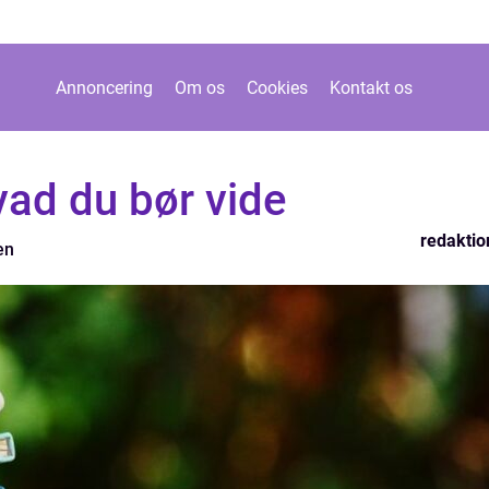
Annoncering
Om os
Cookies
Kontakt os
hvad du bør vide
redaktio
en