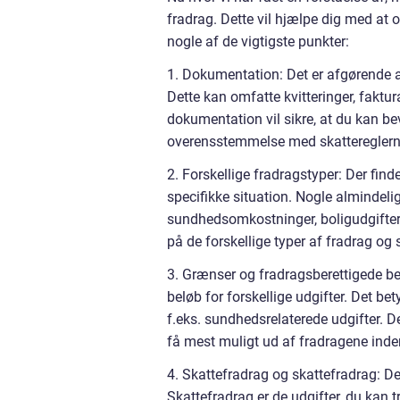
fradrag. Dette vil hjælpe dig med at
nogle af de vigtigste punkter:
1. Dokumentation: Det er afgørende a
Dette kan omfatte kvitteringer, faktur
dokumentation vil sikre, at du kan bev
overensstemmelse med skattereglern
2. Forskellige fradragstyper: Der find
specifikke situation. Nogle almindeli
sundhedsomkostninger, boligudgifter
på de forskellige typer af fradrag og
3. Grænser og fradragsberettigede be
beløb for forskellige udgifter. Det bet
f.eks. sundhedsrelaterede udgifter. 
få mest muligt ud af fradragene inde
4. Skattefradrag og skattefradrag: De
Skattefradrag er de udgifter, du kan 