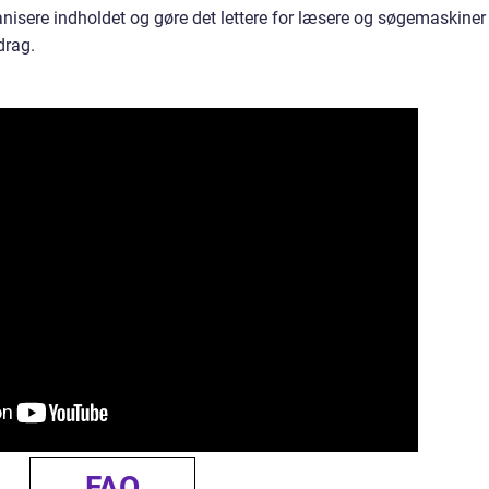
nisere indholdet og gøre det lettere for læsere og søgemaskiner
drag.
FAQ