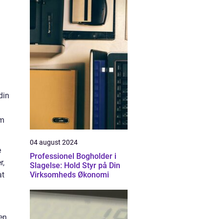
din
om
04 august 2024
e
Professionel Bogholder i
r,
Slagelse: Hold Styr på Din
at
Virksomheds Økonomi
den