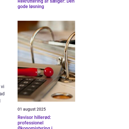
Rekruttering af sælger: Den
gode løsning
 vi
vad
l
01 august 2025
Revisor hillerød:
professionel
Økonomistyring i