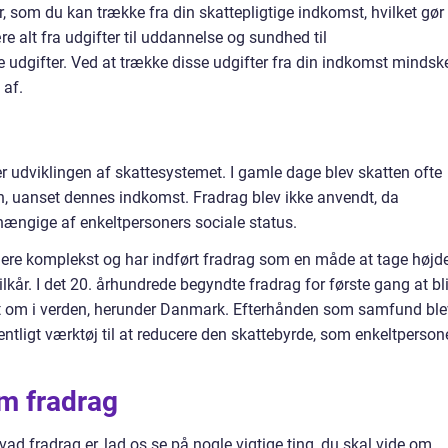
r, som du kan trække fra din skattepligtige indkomst, hvilket gør
e alt fra udgifter til uddannelse og sundhed til
udgifter. Ved at trække disse udgifter fra din indkomst mindsk
 af.
ger udviklingen af skattesystemet. I gamle dage blev skatten ofte
n, uanset dennes indkomst. Fradrag blev ikke anvendt, da
hængige af enkeltpersoners sociale status.
mere komplekst og har indført fradrag som en måde at tage højd
lkår. I det 20. århundrede begyndte fradrag for første gang at bl
ndt om i verden, herunder Danmark. Efterhånden som samfund ble
tligt værktøj til at reducere den skattebyrde, som enkeltperson
om fradrag
hvad fradrag er, lad os se på nogle vigtige ting, du skal vide om