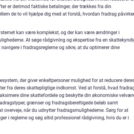
ter er derimod faktiske betalinger, der trækkes fra din
llem de to vil hjælpe dig med at forstå, hvordan fradrag påvirke
systemet kan være komplekst, og der kan være ændringer i
ulighederne. At søge rådgivning og ekspertise fra en skattekyndi
 navigere i fradragsreglerne og sikre, at du optimerer dine
ttesystem, der giver enkeltpersoner mulighed for at reducere dere
ter fra deres skattepligtige indkomst. Ved at forstå, hvad fradra
maksimere dine skattefordele og beskytte din økonomiske velvær
radragstyper, grænser og fradragsberettigede beløb samt
 at overveje, når du udnytter fradragsmulighederne. Sørg for at
r i reglerne og søg altid professionel rådgivning, hvis du er i