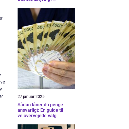
Nordsjælland
er
e
ive
v
er
27 januar 2025
Sådan låner du penge
ansvarligt: En guide til
velovervejede valg