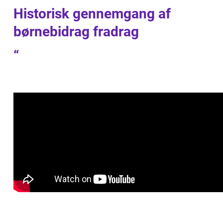
Historisk gennemgang af
børnebidrag fradrag
“