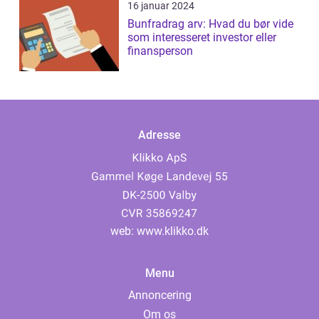
16 januar 2024
Bunfradrag arv: Hvad du bør vide
som interesseret investor eller
finansperson
Adresse
web:
www.klikko.dk
Menu
Annoncering
Om os