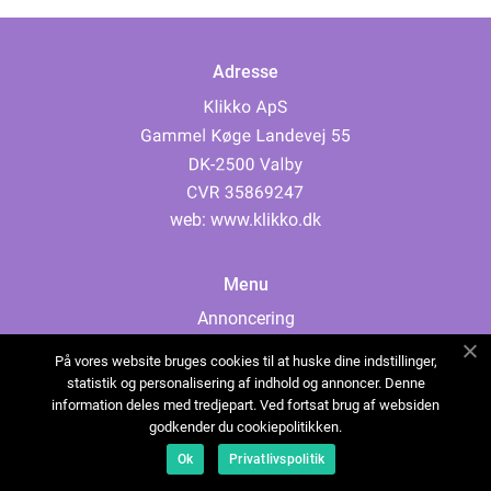
Adresse
web:
www.klikko.dk
Menu
Annoncering
Om os
På vores website bruges cookies til at huske dine indstillinger,
Cookies
statistik og personalisering af indhold og annoncer. Denne
information deles med tredjepart. Ved fortsat brug af websiden
Kontakt os
godkender du cookiepolitikken.
Sitemap
Ok
Privatlivspolitik