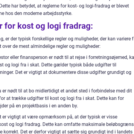
ette har betydet, at reglerne for kost- og logi-fradrag er blevet
ne hos den moderne arbejdsstyrke.
 for kost og logi fradrag:
, er der typisk forskellige regler og muligheder, der kan variere f
sigt over de mest almindelige regler og muligheder:
stor eller finansperson er nødt til at rejse i forretningsøjemed, k
t og logi fra i skat. Dette gælder typisk både udgifter til
inger. Det er vigtigt at dokumentere disse udgifter grundigt og
er nødt til at bo midlertidigt et andet sted i forbindelse med dit
 at trække udgifter til kost og logi fra i skat. Dette kan for
jder på en projektbasis i en anden by.
 er vigtigt at være opmærksom på, at der typisk er visse
kost og logi fradrag. Dette kan omfatte maksimale beløbsgræns
orrekt. Det er derfor vigtigt at sætte sig grundigt ind i landets