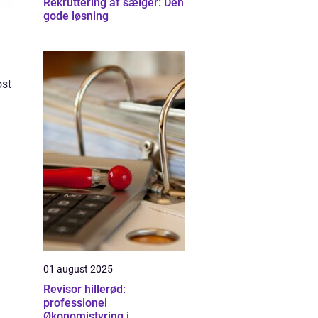
Rekruttering af sælger: Den
gode løsning
ost
01 august 2025
Revisor hillerød:
professionel
Økonomistyring i