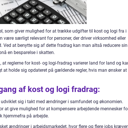
l, som giver mulighed for at trække udgifter til kost og logi fra i
n være særligt relevant for personer, der driver virksomhed eller
d. Ved at benytte sig af dette fradrag kan man altså reducere sin
nå en besparelse i skatten.
at reglerne for kost- og logi-fradrag varierer land for land og ka
igt at holde sig opdateret på gældende regler, hvis man ønsker at
ang af kost og logi fradrag:
ag udviklet sig i takt med ændringer i samfundet og økonomien.
 for at give mulighed for at kompensere arbejdende mennesker fo
væk hjemmefra på arbejde.
g sket ændringer i arbejdsmarkedet, hvor flere og flere jobs kræver