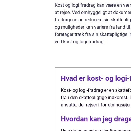
Kost og logi fradrag kan være en værdi
at rejse. Ved omhyggeligt at dokumen
fradragene og reducere sin skattepli
og muligheder kan variere fra land ti
foretager træk fra sin skattepligtig
ved kost og logi fradrag.
Hvad er kost- og logi
Kost- og logi-fradrag er en skattef
fra i den skattepligtige indkomst. 
ansatte, der rejser i forretningsøj
Hvordan kan jeg drage 
Hvis du er investor eller finansper