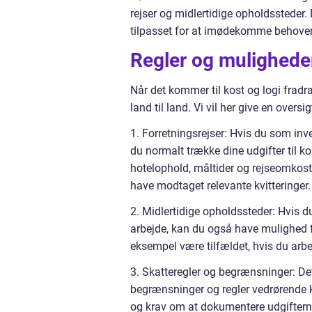
rejser og midlertidige opholdssteder. D
tilpasset for at imødekomme behove
Regler og muligheder
Når det kommer til kost og logi fradrag
land til land. Vi vil her give en over
1. Forretningsrejser: Hvis du som inve
du normalt trække dine udgifter til kos
hotelophold, måltider og rejseomkostn
have modtaget relevante kvitteringer.
2. Midlertidige opholdssteder: Hvis du 
arbejde, kan du også have mulighed for
eksempel være tilfældet, hvis du arbe
3. Skatteregler og begrænsninger: Det
begrænsninger og regler vedrørende 
og krav om at dokumentere udgifterne k