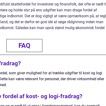
fuld skattefordel for investorer og finansfolk, der ofte er nødt ti
tere og holde styr på ens udgifter kan man drage fordel af
gtige indkomst. Det er dog vigtigt at være opmærksom på, at regl
l land, og det er derfor en god idé at søge rådgivning inden man
e indkomst. Således kan man opnå størst mulig økonomisk fordel
FAQ
-fradrag?
ordel, som giver mulighed for at trække udgifter til kost og logi
Dette kan være relevant for personer, der driver virksomhed eller
emed.
fordel af kost- og logi-fradrag?
son og er nødt til at rejse i forretningsøjemed, kan du normalt