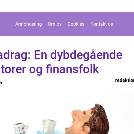
Annoncering
Om os
Cookies
Kontakt os
radrag: En dybdegående
storer og finansfolk
redaktio
en