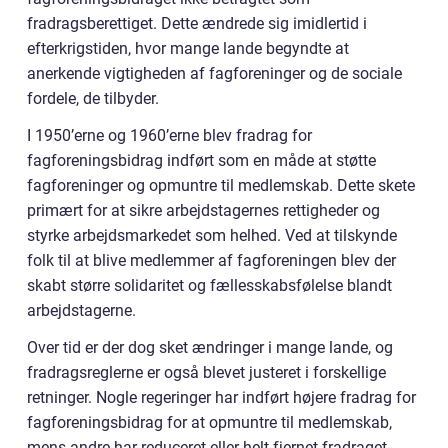
fradragsberettiget. Dette ændrede sig imidlertid i
efterkrigstiden, hvor mange lande begyndte at
anerkende vigtigheden af fagforeninger og de sociale
fordele, de tilbyder.
I 1950’erne og 1960’erne blev fradrag for
fagforeningsbidrag indført som en måde at støtte
fagforeninger og opmuntre til medlemskab. Dette skete
primært for at sikre arbejdstagernes rettigheder og
styrke arbejdsmarkedet som helhed. Ved at tilskynde
folk til at blive medlemmer af fagforeningen blev der
skabt større solidaritet og fællesskabsfølelse blandt
arbejdstagerne.
Over tid er der dog sket ændringer i mange lande, og
fradragsreglerne er også blevet justeret i forskellige
retninger. Nogle regeringer har indført højere fradrag for
fagforeningsbidrag for at opmuntre til medlemskab,
mens andre har reduceret eller helt fjernet fradraget