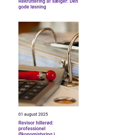
Rekruttering af sælger: Den
gode løsning
01 august 2025
Revisor hillerød:
professionel
Økonomistyring i