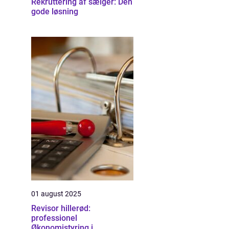
Rekruttering af sælger: Den
gode løsning
01 august 2025
Revisor hillerød:
professionel
Økonomistyring i