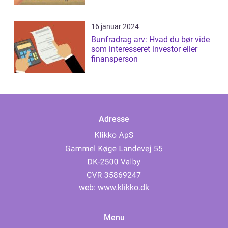
16 januar 2024
Bunfradrag arv: Hvad du bør vide
som interesseret investor eller
finansperson
Adresse
web:
www.klikko.dk
Menu