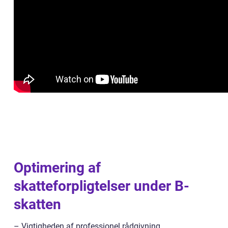
Optimering af
skatteforpligtelser under B-
skatten
– Vigtigheden af professionel rådgivning