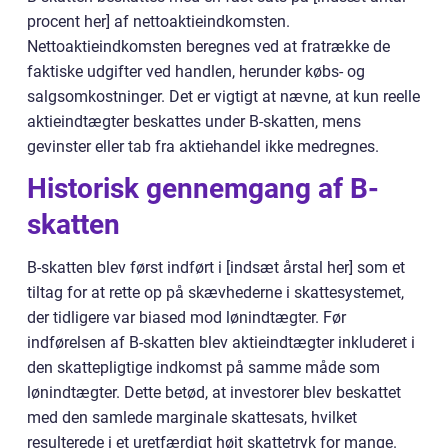
procent her] af nettoaktieindkomsten.
Nettoaktieindkomsten beregnes ved at fratrække de
faktiske udgifter ved handlen, herunder købs- og
salgsomkostninger. Det er vigtigt at nævne, at kun reelle
aktieindtægter beskattes under B-skatten, mens
gevinster eller tab fra aktiehandel ikke medregnes.
Historisk gennemgang af B-
skatten
B-skatten blev først indført i [indsæt årstal her] som et
tiltag for at rette op på skævhederne i skattesystemet,
der tidligere var biased mod lønindtægter. Før
indførelsen af B-skatten blev aktieindtægter inkluderet i
den skattepligtige indkomst på samme måde som
lønindtægter. Dette betød, at investorer blev beskattet
med den samlede marginale skattesats, hvilket
resulterede i et uretfærdigt højt skattetryk for mange.